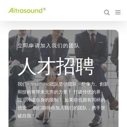
Skip
to
content
立即申请加入我们的团队
人才招聘
我们AItrasound团队坚信团队、想像力、創新
和技術将带来无穷的力量！
打破传统的界
限，冲破自身的限制！ 如果你也拥有同样的
信念， 我们期待你加入我们的团队，携手突
破自我！